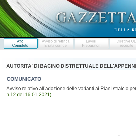
Atto
Avviso di rettifica
Lavori
Direttive U
Completo
Errata corrige
Preparatori
recepite
AUTORITA' DI BACINO DISTRETTUALE DELL'APPENN
COMUNICATO
Avviso relativo all'adozione delle varianti ai Piani stralcio 
n.12 del 16-01-2021)