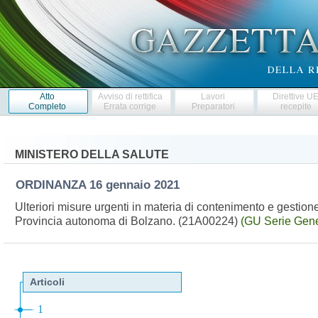
Atto
Avviso di rettifica
Lavori
Direttive U
Completo
Errata corrige
Preparatori
recepite
MINISTERO DELLA SALUTE
ORDINANZA
16 gennaio 2021
Ulteriori misure urgenti in materia di contenimento e gesti
Provincia autonoma di Bolzano. (21A00224)
(GU Serie Gene