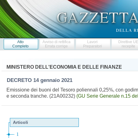
Atto
Avviso di rettifica
Lavori
Direttive U
Completo
Errata corrige
Preparatori
recepite
MINISTERO DELL'ECONOMIA E DELLE FINANZE
DECRETO
14 gennaio 2021
Emissione dei buoni del Tesoro poliennali 0,25%, con god
e seconda tranche. (21A00232)
(GU Serie Generale n.15 de