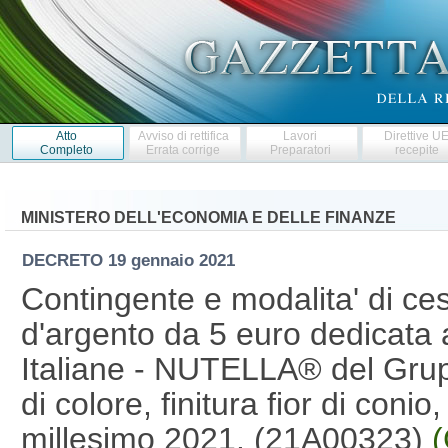
Atto
Avviso di rettifica
Lavori
Direttive U
Completo
Errata corrige
Preparatori
recepite
MINISTERO DELL'ECONOMIA E DELLE FINANZE
DECRETO
19 gennaio 2021
Contingente e modalita' di ce
d'argento da 5 euro dedicata 
Italiane - NUTELLA® del Grupp
di colore, finitura fior di conio, e
millesimo 2021. (21A00323)
(