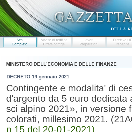
Atto
Avviso di rettifica
Lavori
Direttive U
Completo
Errata corrige
Preparatori
recepite
MINISTERO DELL'ECONOMIA E DELLE FINANZE
DECRETO
19 gennaio 2021
Contingente e modalita' di ce
d'argento da 5 euro dedicata
sci alpino 2021», in versione 
colorati, millesimo 2021. (2
n.15 del 20-01-2021)