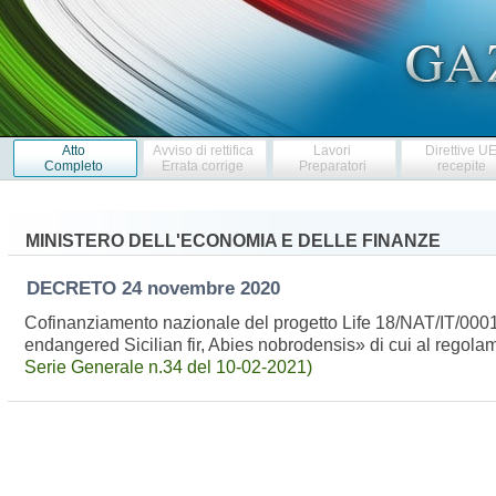
Atto
Avviso di rettifica
Lavori
Direttive U
Completo
Errata corrige
Preparatori
recepite
MINISTERO DELL'ECONOMIA E DELLE FINANZE
DECRETO
24 novembre 2020
Cofinanziamento nazionale del progetto Life 18/NAT/IT/000164
endangered Sicilian fir, Abies nobrodensis» di cui al regol
Serie Generale n.34 del 10-02-2021)