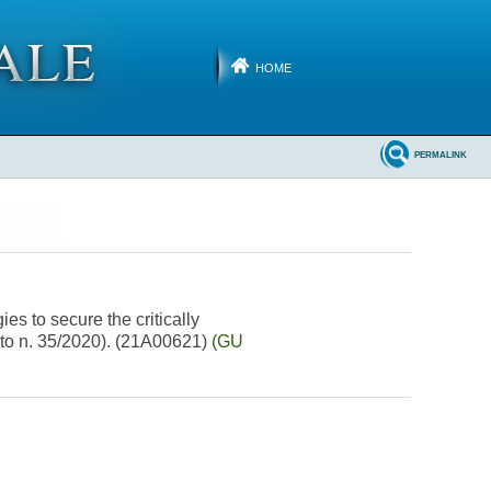
HOME
PERMALINK
s to secure the critically
eto n. 35/2020). (21A00621)
(GU