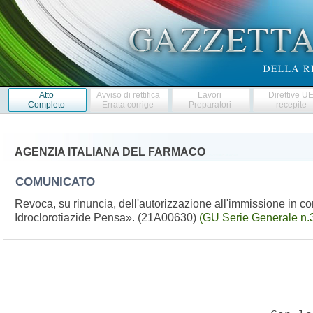
Atto
Avviso di rettifica
Lavori
Direttive U
Completo
Errata corrige
Preparatori
recepite
AGENZIA ITALIANA DEL FARMACO
COMUNICATO
Revoca, su rinuncia, dell'autorizzazione all'immissione in
Idroclorotiazide Pensa». (21A00630)
(GU Serie Generale n.