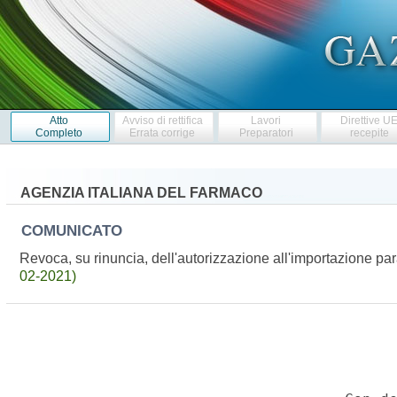
Atto
Avviso di rettifica
Lavori
Direttive U
Completo
Errata corrige
Preparatori
recepite
AGENZIA ITALIANA DEL FARMACO
COMUNICATO
Revoca, su rinuncia, dell'autorizzazione all'importazione 
02-2021)