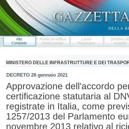
Atto
Avviso di rettifica
Lavori
Direttive U
Completo
Errata corrige
Preparatori
recepite
MINISTERO DELLE INFRASTRUTTURE E DEI TRASPOR
DECRETO
26 gennaio 2021
Approvazione dell'accordo per
certificazione statutaria al D
registrate in Italia, come pre
1257/2013 del Parlamento eur
novembre 2013 relativo al rici