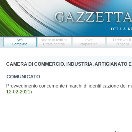
Atto
Avviso di rettifica
Lavori
Direttive U
Completo
Errata corrige
Preparatori
recepite
CAMERA DI COMMERCIO, INDUSTRIA, ARTIGIANATO 
COMUNICATO
Provvedimento concernente i marchi di identificazione dei m
12-02-2021)