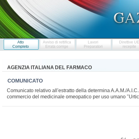
Atto
Avviso di rettifica
Lavori
Direttive U
Completo
Errata corrige
Preparatori
recepite
AGENZIA ITALIANA DEL FARMACO
COMUNICATO
Comunicato relativo all'estratto della determina A.A.M./A.I.
commercio del medicinale omeopatico per uso umano "Urti