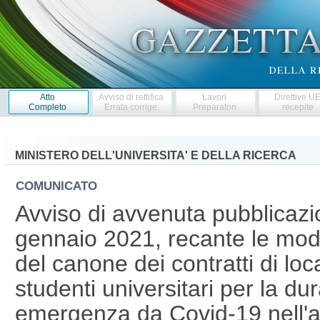
Atto
Avviso di rettifica
Lavori
Direttive U
Completo
Errata corrige
Preparatori
recepite
MINISTERO DELL'UNIVERSITA' E DELLA RICERCA
COMUNICATO
Avviso di avvenuta pubblicazi
gennaio 2021, recante le modal
del canone dei contratti di loc
studenti universitari per la dur
emergenza da Covid-19 nell'