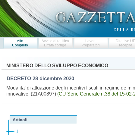
Atto
Avviso di rettifica
Lavori
Direttive U
Completo
Errata corrige
Preparatori
recepite
MINISTERO DELLO SVILUPPO ECONOMICO
DECRETO
28 dicembre 2020
Modalita' di attuazione degli incentivi fiscali in regime de mi
innovative. (21A00897)
(GU Serie Generale n.38 del 15-02-