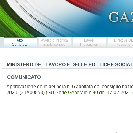
Atto
Avviso di rettifica
Lavori
Direttive U
Completo
Errata corrige
Preparatori
recepite
MINISTERO DEL LAVORO E DELLE POLITICHE SOCIAL
COMUNICATO
Approvazione della delibera n. 6 adottata dal consiglio naz
2020. (21A00858)
(GU Serie Generale n.40 del 17-02-2021)