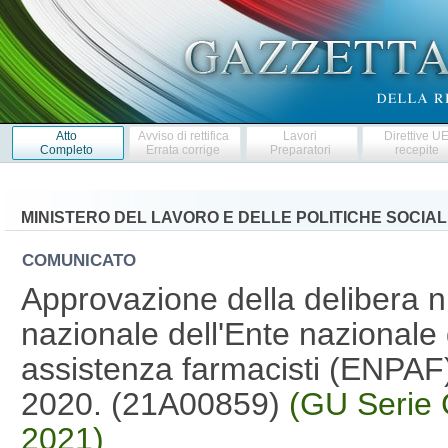
Atto
Avviso di rettifica
Lavori
Direttive U
Completo
Errata corrige
Preparatori
recepite
MINISTERO DEL LAVORO E DELLE POLITICHE SOCIAL
COMUNICATO
Approvazione della delibera n.
nazionale dell'Ente nazionale 
assistenza farmacisti (ENPAF
2020. (21A00859)
(GU Serie 
2021)