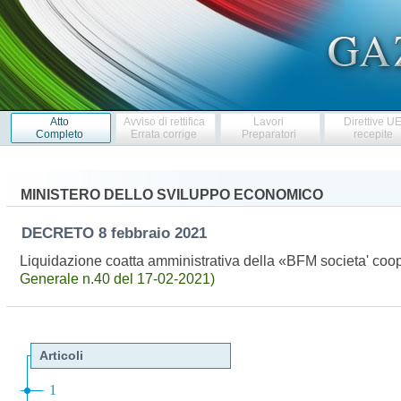
Atto
Avviso di rettifica
Lavori
Direttive U
Completo
Errata corrige
Preparatori
recepite
MINISTERO DELLO SVILUPPO ECONOMICO
DECRETO
8 febbraio 2021
Liquidazione coatta amministrativa della «BFM societa' coo
Generale n.40 del 17-02-2021)