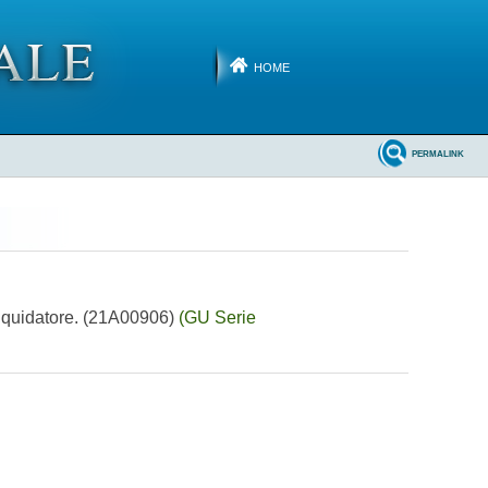
HOME
PERMALINK
liquidatore. (21A00906)
(GU Serie