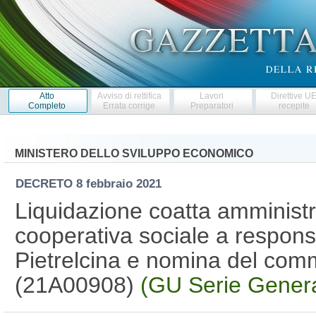
Atto
Avviso di rettifica
Lavori
Direttive U
Completo
Errata corrige
Preparatori
recepite
MINISTERO DELLO SVILUPPO ECONOMICO
DECRETO
8 febbraio 2021
Liquidazione coatta amministra
cooperativa sociale a responsab
Pietrelcina e nomina del comm
(21A00908)
(GU Serie Genera