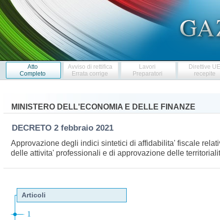
Atto
Avviso di rettifica
Lavori
Direttive U
Completo
Errata corrige
Preparatori
recepite
MINISTERO DELL'ECONOMIA E DELLE FINANZE
DECRETO
2 febbraio 2021
Approvazione degli indici sintetici di affidabilita' fiscale rel
delle attivita' professionali e di approvazione delle territoria