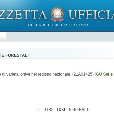
E
 E FORESTALI
e di varieta' ortive nel registro nazionale. (21A01425)
(GU Serie 