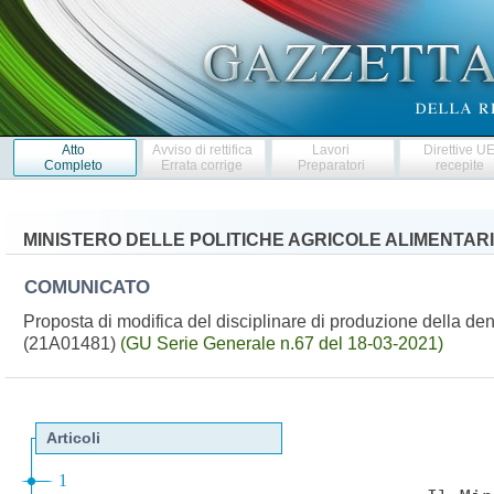
Atto
Avviso di rettifica
Lavori
Direttive U
Completo
Errata corrige
Preparatori
recepite
MINISTERO DELLE POLITICHE AGRICOLE ALIMENTARI
COMUNICATO
Proposta di modifica del disciplinare di produzione della de
(21A01481)
(GU Serie Generale n.67 del 18-03-2021)