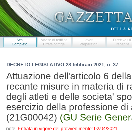
Atto
Avviso di rettifica
Lavori
Direttive U
Completo
Errata corrige
Preparatori
recepite
DECRETO LEGISLATIVO
28 febbraio 2021, n. 37
Attuazione dell'articolo 6 dell
recante misure in materia di 
degli atleti e delle societa' sp
esercizio della professione di
(21G00042)
(GU Serie Genera
note:
Entrata in vigore del provvedimento: 02/04/2021