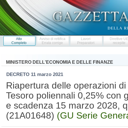
Atto
Avviso di rettifica
Lavori
Direttive U
Completo
Errata corrige
Preparatori
recepite
MINISTERO DELL'ECONOMIA E DELLE FINANZE
DECRETO
11 marzo 2021
Riapertura delle operazioni di
Tesoro poliennali 0,25% con
e scadenza 15 marzo 2028, qu
(21A01648)
(GU Serie Genera