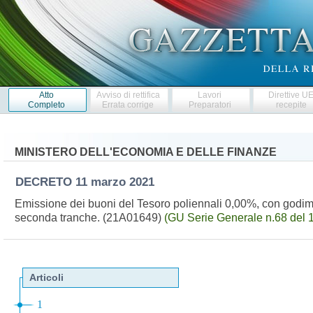
Atto
Avviso di rettifica
Lavori
Direttive U
Completo
Errata corrige
Preparatori
recepite
MINISTERO DELL'ECONOMIA E DELLE FINANZE
DECRETO
11 marzo 2021
Emissione dei buoni del Tesoro poliennali 0,00%, con godi
seconda tranche. (21A01649)
(GU Serie Generale n.68 del 