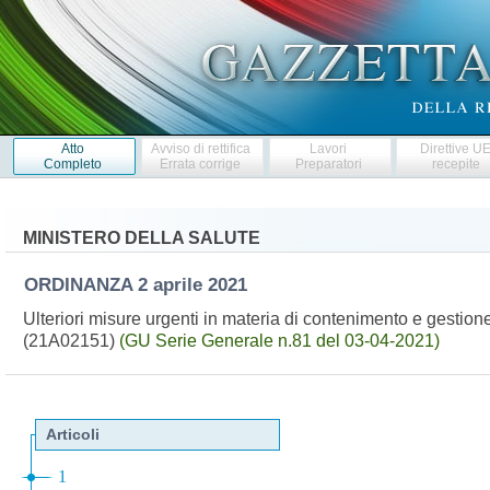
Atto
Avviso di rettifica
Lavori
Direttive U
Completo
Errata corrige
Preparatori
recepite
MINISTERO DELLA SALUTE
ORDINANZA
2 aprile 2021
Ulteriori misure urgenti in materia di contenimento e gesti
(21A02151)
(GU Serie Generale n.81 del 03-04-2021)