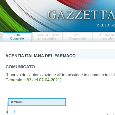
Atto
Avviso di rettifica
Lavori
Direttive U
Completo
Errata corrige
Preparatori
recepite
AGENZIA ITALIANA DEL FARMACO
COMUNICATO
Rinnovo dell'autorizzazione all'immissione in commercio di 
Generale n.83 del 07-04-2021)