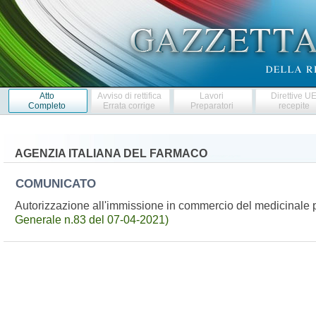
Atto
Avviso di rettifica
Lavori
Direttive U
Completo
Errata corrige
Preparatori
recepite
AGENZIA ITALIANA DEL FARMACO
COMUNICATO
Autorizzazione all'immissione in commercio del medicinal
Generale n.83 del 07-04-2021)