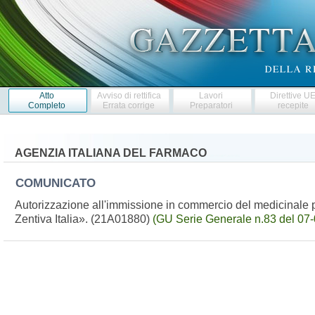
Atto
Avviso di rettifica
Lavori
Direttive U
Completo
Errata corrige
Preparatori
recepite
AGENZIA ITALIANA DEL FARMACO
COMUNICATO
Autorizzazione all'immissione in commercio del medicinale
Zentiva Italia». (21A01880)
(GU Serie Generale n.83 del 07