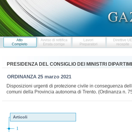
Atto
Avviso di rettifica
Lavori
Direttive U
Completo
Errata corrige
Preparatori
recepite
PRESIDENZA DEL CONSIGLIO DEI MINISTRI DIPARTI
ORDINANZA
25 marzo 2021
Disposizioni urgenti di protezione civile in conseguenza delle
comuni della Provincia autonoma di Trento. (Ordinanza n. 