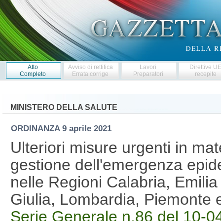
Atto
Avviso di rettifica
Lavori
Direttive U
Completo
Errata corrige
Preparatori
recepite
MINISTERO DELLA SALUTE
ORDINANZA
9 aprile 2021
Ulteriori misure urgenti in ma
gestione dell'emergenza epi
nelle Regioni Calabria, Emili
Giulia, Lombardia, Piemonte
Serie Generale n.86 del 10-0