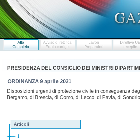
Atto
Avviso di rettifica
Lavori
Direttive U
Completo
Errata corrige
Preparatori
recepite
PRESIDENZA DEL CONSIGLIO DEI MINISTRI DIPARTI
ORDINANZA
9 aprile 2021
Disposizioni urgenti di protezione civile in conseguenza degli 
Bergamo, di Brescia, di Como, di Lecco, di Pavia, di Sondri