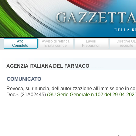
Atto
Avviso di rettifica
Lavori
Direttive U
Completo
Errata corrige
Preparatori
recepite
AGENZIA ITALIANA DEL FARMACO
COMUNICATO
Revoca, su rinuncia, dell'autorizzazione all'immissione in
Doc». (21A02445)
(GU Serie Generale n.102 del 29-04-202