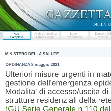
Atto
Avviso di rettifica
Lavori
Direttive U
Completo
Errata corrige
Preparatori
recepite
MINISTERO DELLA SALUTE
ORDINANZA
8 maggio 2021
Ulteriori misure urgenti in ma
gestione dell'emergenza epi
Modalita' di accesso/uscita di o
strutture residenziali della ret
(GU Serie Generale n.110 de