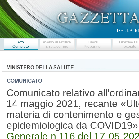
Atto
Avviso di rettifica
Lavori
Direttive U
Completo
Errata corrige
Preparatori
recepite
MINISTERO DELLA SALUTE
COMUNICATO
Comunicato relativo all'ordina
14 maggio 2021, recante «Ulte
materia di contenimento e ge
epidemiologica da COVID19»
Generale n.116 del 17-05-20