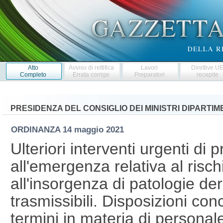
Atto
Avviso di rettifica
Lavori
Direttive U
Completo
Errata corrige
Preparatori
recepite
PRESIDENZA DEL CONSIGLIO DEI MINISTRI DIPARTI
ORDINANZA
14 maggio 2021
Ulteriori interventi urgenti di 
all'emergenza relativa al risc
all'insorgenza di patologie deri
trasmissibili. Disposizioni con
termini in materia di persona