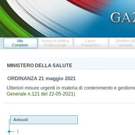
Atto
Avviso di rettifica
Lavori
Direttive U
Completo
Errata corrige
Preparatori
recepite
MINISTERO DELLA SALUTE
ORDINANZA
21 maggio 2021
Ulteriori misure urgenti in materia di contenimento e gest
Generale n.121 del 22-05-2021)