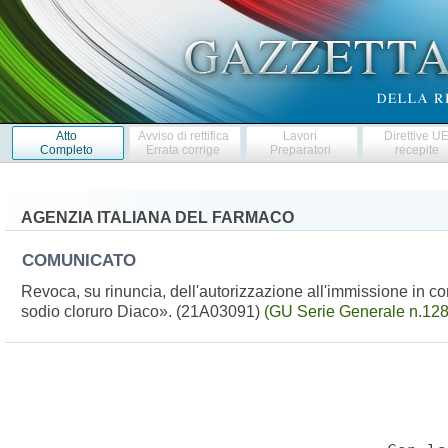
Atto
Avviso di rettifica
Lavori
Direttive U
Completo
Errata corrige
Preparatori
recepite
AGENZIA ITALIANA DEL FARMACO
COMUNICATO
Revoca, su rinuncia, dell'autorizzazione all'immissione in 
sodio cloruro Diaco». (21A03091)
(GU Serie Generale n.128