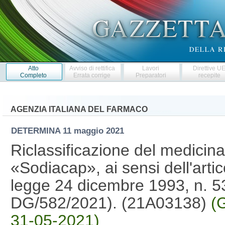
Atto
Avviso di rettifica
Lavori
Direttive U
Completo
Errata corrige
Preparatori
recepite
AGENZIA ITALIANA DEL FARMACO
DETERMINA
11 maggio 2021
Riclassificazione del medicin
«Sodiacap», ai sensi dell'arti
legge 24 dicembre 1993, n. 5
DG/582/2021). (21A03138)
(
31-05-2021)