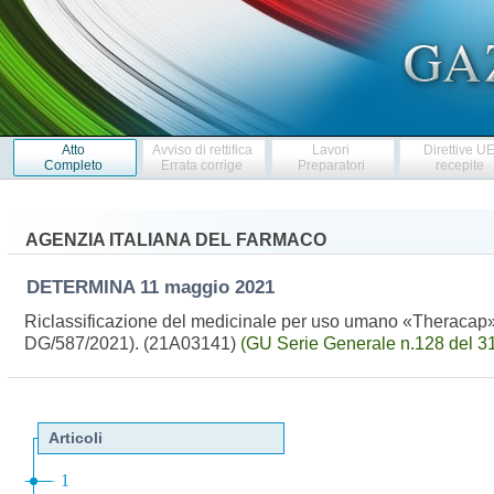
Atto
Avviso di rettifica
Lavori
Direttive U
Completo
Errata corrige
Preparatori
recepite
AGENZIA ITALIANA DEL FARMACO
DETERMINA
11 maggio 2021
Riclassificazione del medicinale per uso umano «Theracap», 
DG/587/2021). (21A03141)
(GU Serie Generale n.128 del 3