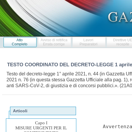
Atto
Avviso di rettifica
Lavori
Direttive U
Completo
Errata corrige
Preparatori
recepite
TESTO COORDINATO DEL DECRETO-LEGGE
1 april
Testo del decreto-legge 1° aprile 2021, n. 44 (in Gazzetta Uf
2021 n. 76 (in questa stessa Gazzetta Ufficiale alla pag. 1),
anti SARS-CoV-2, di giustizia e di concorsi pubblici.». (21