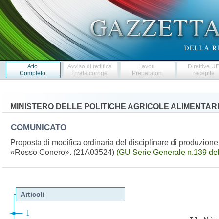
Atto
Avviso di rettifica
Lavori
Direttive U
Completo
Errata corrige
Preparatori
recepite
MINISTERO DELLE POLITICHE AGRICOLE ALIMENTARI
COMUNICATO
Proposta di modifica ordinaria del disciplinare di produzione
«Rosso Conero». (21A03524)
(GU Serie Generale n.139 de