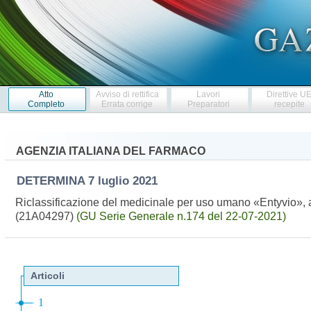
Atto
Avviso di rettifica
Lavori
Direttive U
Completo
Errata corrige
Preparatori
recepite
AGENZIA ITALIANA DEL FARMACO
DETERMINA
7 luglio 2021
Riclassificazione del medicinale per uso umano «Entyvio», a
(21A04297)
(GU Serie Generale n.174 del 22-07-2021)