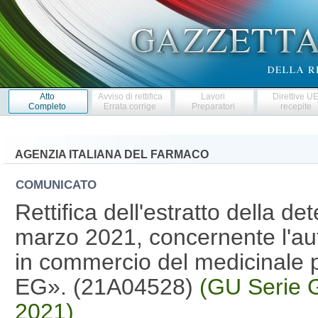
Atto
Avviso di rettifica
Lavori
Direttive U
Completo
Errata corrige
Preparatori
recepite
AGENZIA ITALIANA DEL FARMACO
COMUNICATO
Rettifica dell'estratto della d
marzo 2021, concernente l'aut
in commercio del medicinale
EG». (21A04528)
(GU Serie G
2021)