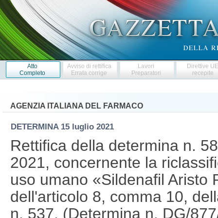
Atto
Avviso di rettifica
Lavori
Direttive U
Completo
Errata corrige
Preparatori
recepite
AGENZIA ITALIANA DEL FARMACO
DETERMINA
15 luglio 2021
Rettifica della determina n. 5
2021, concernente la riclassif
uso umano «Sildenafil Aristo 
dell'articolo 8, comma 10, de
n. 537. (Determina n. DG/87