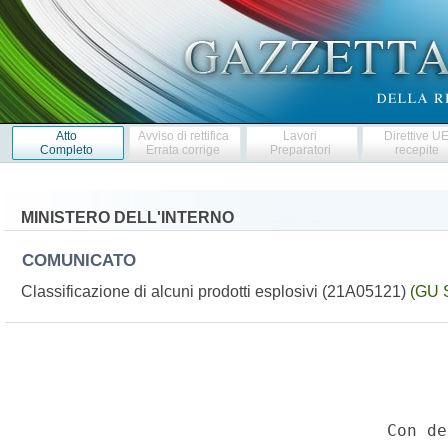
Atto
Avviso di rettifica
Lavori
Direttive U
Completo
Errata corrige
Preparatori
recepite
MINISTERO DELL'INTERNO
COMUNICATO
Classificazione di alcuni prodotti esplosivi (21A05121)
(GU S