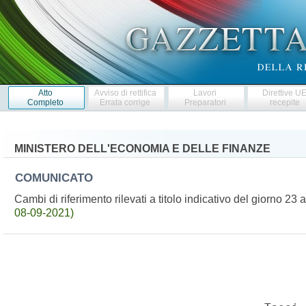
Atto
Avviso di rettifica
Lavori
Direttive U
Completo
Errata corrige
Preparatori
recepite
MINISTERO DELL'ECONOMIA E DELLE FINANZE
COMUNICATO
Cambi di riferimento rilevati a titolo indicativo del giorno 
08-09-2021)