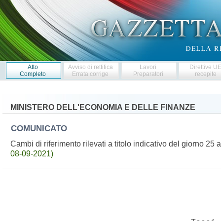
Atto
Avviso di rettifica
Lavori
Direttive U
Completo
Errata corrige
Preparatori
recepite
MINISTERO DELL'ECONOMIA E DELLE FINANZE
COMUNICATO
Cambi di riferimento rilevati a titolo indicativo del giorno 
08-09-2021)