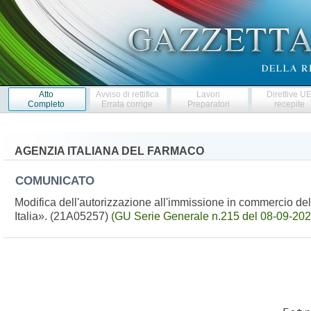
Atto
Avviso di rettifica
Lavori
Direttive U
Completo
Errata corrige
Preparatori
recepite
AGENZIA ITALIANA DEL FARMACO
COMUNICATO
Modifica dell'autorizzazione all'immissione in commercio d
Italia». (21A05257)
(GU Serie Generale n.215 del 08-09-202