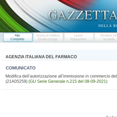
Atto
Avviso di rettifica
Lavori
Direttive U
Completo
Errata corrige
Preparatori
recepite
AGENZIA ITALIANA DEL FARMACO
COMUNICATO
Modifica dell'autorizzazione all'immissione in commercio d
(21A05259)
(GU Serie Generale n.215 del 08-09-2021)