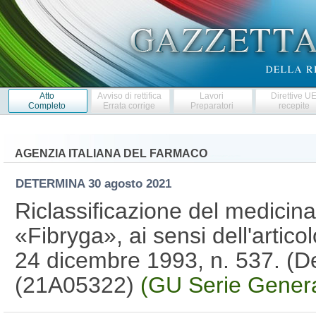
Atto
Avviso di rettifica
Lavori
Direttive U
Completo
Errata corrige
Preparatori
recepite
AGENZIA ITALIANA DEL FARMACO
DETERMINA
30 agosto 2021
Riclassificazione del medicin
«Fibryga», ai sensi dell'artic
24 dicembre 1993, n. 537. (D
(21A05322)
(GU Serie Genera