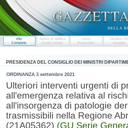
Atto
Avviso di rettifica
Lavori
Direttive U
Completo
Errata corrige
Preparatori
recepite
PRESIDENZA DEL CONSIGLIO DEI MINISTRI DIPARTI
ORDINANZA
3 settembre 2021
Ulteriori interventi urgenti di 
all'emergenza relativa al risc
all'insorgenza di patologie deri
trasmissibili nella Regione Ab
(21A05362)
(GU Serie Genera